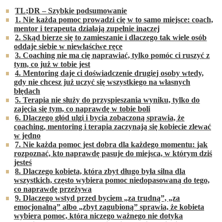
TL;DR – Szybkie podsumowanie
1. Nie każda pomoc prowadzi cię w to samo miejsce: coach,
mentor i terapeuta działają zupełnie inaczej
2. Skąd bierze się to zamieszanie i dlaczego tak wiele osób
oddaje siebie w niewłaściwe ręce
3. Coaching nie ma cię naprawiać, tylko pomóc ci ruszyć z
tym, co już w tobie jest
4. Mentoring daje ci doświadczenie drugiej osoby wtedy,
gdy nie chcesz już uczyć się wszystkiego na własnych
błędach
5. Terapia nie służy do przyspieszania wyniku, tylko do
zajęcia się tym, co naprawdę w tobie boli
6. Dlaczego głód ulgi i bycia zobaczoną sprawia, że
coaching, mentoring i terapia zaczynają się kobiecie zlewać
w jedno
7. Nie każda pomoc jest dobra dla każdego momentu: jak
rozpoznać, kto naprawdę pasuje do miejsca, w którym dziś
jesteś
8. Dlaczego kobieta, która zbyt długo była silna dla
wszystkich, często wybiera pomoc niedopasowaną do tego,
co naprawdę przeżywa
9. Dlaczego wstyd przed byciem „za trudną”, „za
emocjonalną” albo „zbyt zagubioną” sprawia, że kobieta
wybiera pomoc, która niczego ważnego nie dotyka