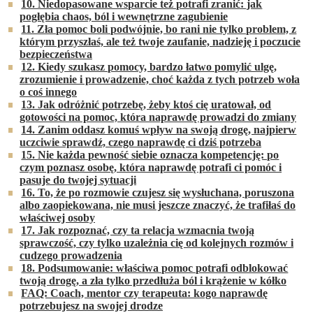
10. Niedopasowane wsparcie też potrafi zranić: jak
pogłębia chaos, ból i wewnętrzne zagubienie
11. Zła pomoc boli podwójnie, bo rani nie tylko problem, z
którym przyszłaś, ale też twoje zaufanie, nadzieję i poczucie
bezpieczeństwa
12. Kiedy szukasz pomocy, bardzo łatwo pomylić ulgę,
zrozumienie i prowadzenie, choć każda z tych potrzeb woła
o coś innego
13. Jak odróżnić potrzebę, żeby ktoś cię uratował, od
gotowości na pomoc, która naprawdę prowadzi do zmiany
14. Zanim oddasz komuś wpływ na swoją drogę, najpierw
uczciwie sprawdź, czego naprawdę ci dziś potrzeba
15. Nie każda pewność siebie oznacza kompetencję: po
czym poznasz osobę, która naprawdę potrafi ci pomóc i
pasuje do twojej sytuacji
16. To, że po rozmowie czujesz się wysłuchana, poruszona
albo zaopiekowana, nie musi jeszcze znaczyć, że trafiłaś do
właściwej osoby
17. Jak rozpoznać, czy ta relacja wzmacnia twoją
sprawczość, czy tylko uzależnia cię od kolejnych rozmów i
cudzego prowadzenia
18. Podsumowanie: właściwa pomoc potrafi odblokować
twoją drogę, a zła tylko przedłuża ból i krążenie w kółko
FAQ: Coach, mentor czy terapeuta: kogo naprawdę
potrzebujesz na swojej drodze