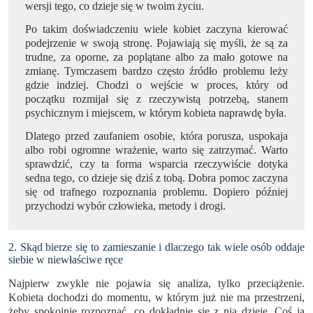
wersji tego, co dzieje się w twoim życiu.
Po takim doświadczeniu wiele kobiet zaczyna kierować
podejrzenie w swoją stronę. Pojawiają się myśli, że są za
trudne, za oporne, za poplątane albo za mało gotowe na
zmianę. Tymczasem bardzo często źródło problemu leży
gdzie indziej. Chodzi o wejście w proces, który od
początku rozmijał się z rzeczywistą potrzebą, stanem
psychicznym i miejscem, w którym kobieta naprawdę była.
Dlatego przed zaufaniem osobie, która porusza, uspokaja
albo robi ogromne wrażenie, warto się zatrzymać. Warto
sprawdzić, czy ta forma wsparcia rzeczywiście dotyka
sedna tego, co dzieje się dziś z tobą. Dobra pomoc zaczyna
się od trafnego rozpoznania problemu. Dopiero później
przychodzi wybór człowieka, metody i drogi.
2. Skąd bierze się to zamieszanie i dlaczego tak wiele osób oddaje
siebie w niewłaściwe ręce
Najpierw zwykle nie pojawia się analiza, tylko przeciążenie.
Kobieta dochodzi do momentu, w którym już nie ma przestrzeni,
żeby spokojnie rozpoznać, co dokładnie się z nią dzieje. Coś ją