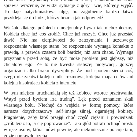
sprawia wrażenie, że widzi sytuację z góry i wie, którędy wyjść.
To daje natychmiastową ulgę, bo zagubienie bardzo łatwo
przykleja się do ludzi, którzy brzmią jak odpowiedź.
Właśnie dlatego pośpiech emocjonalny bywa tak niebezpieczny.
Kobieta chce już coś zrobić. Chce już ruszyć. Chce już przestać
tkwić. Nie ma cierpliwości do zatrzymania i uczciwego
rozpoznania własnego stanu, bo rozpoznanie wymaga kontaktu z
prawdą, a prawda czasem boli bardziej niż sam chaos. Wymaga
przyznania przed sobą, że być może problem jest głębszy, niż
chciałoby ego. Że to nie kwestia słabszej motywacji, gorszej
organizacji albo braku dyscypliny. Że pod spodem siedzi coś,
czego nie załatwi kolejna miła rozmowa, kolejna mapa celów ani
kolejna inspirująca kobieta z internetu.
W tym miejscu uruchamiają się też kobiece wzorce przetrwania.
Wstyd przed byciem „za trudną”. Lęk przed uznaniem skali
własnego bólu. Niechęć do wejścia w formę pomocy, która
narusza dotychczasowy self-image silnej, ogarniętej kobiety.
Pragnienie, żeby ktoś przejął choć część ciężaru i powiedział:
„zrób teraz to, ja cię poprowadzę”. Taki głód potrafi pchnąć prosto
w ręce osoby, która mówi pewnie, ale niekoniecznie pracuje tam,
gdzie naprawdę trzeba.