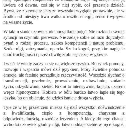
uwiera od dawna, coś się w niej sypie, coś przestaje działać.
Bywa, że z zewnątrz jeszcze wszystko wygląda poprawnie, ale w
środku od miesięcy trwa walka o resztki energii, sensu i wpływu
na własne życie.
W takim stanie człowiek nie porządkuje pojęć. Nie rozkłada swojej
sytuacji na czynniki pierwsze. Nie zadaje sobie od razu dojrzałych
pytań o rodzaj procesu, zakres kompetencji i naturę problemu.
Szuka ulgi, zatrzymania, oparcia. Szuka kogoś, przy kim napięcie
choć trochę puści i przez chwilę zrobi się ciszej w głowie.
I właśnie wtedy zaczyna się największe ryzyko. Bo rynek pomocy,
rozwoju i wsparcia mówi dziś językiem, który świetnie pobudza
emocje, ale fatalnie porządkuje rzeczywistość. Wszędzie słychać o
transformacji, przełomie, prowadzeniu, uzdrawianiu, zmianie
życia, odzyskiwaniu siebie. Brzmi to intensywnie, kojąco, czasem
wręcz hipnotycznie. Kobieta w bólu bardzo łatwo łapie się tego
języka, bo on obiecuje, że gdzieś istnieje droga wyjścia.
Tyle że w tej przestrzeni miesza się dziś wszystko: doświadczenie
z kwalifikacją, ciepło z kompetencją, charyzma z
odpowiedzialnością, rozwój z leczeniem. A kiedy do tego chaosu
wchodzi człowiek głodny ulgi, łatwo oddaje siebie w ręce kogoś,