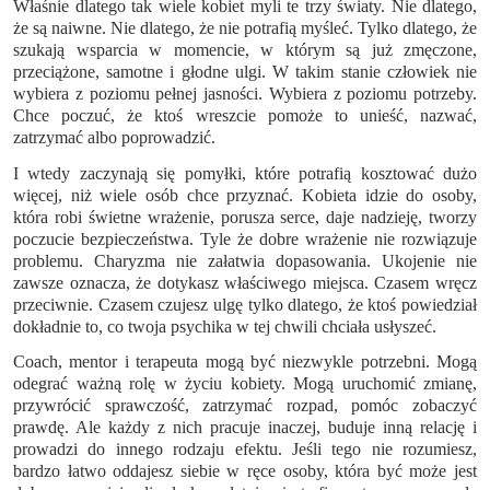
Właśnie dlatego tak wiele kobiet myli te trzy światy. Nie dlatego,
że są naiwne. Nie dlatego, że nie potrafią myśleć. Tylko dlatego, że
szukają wsparcia w momencie, w którym są już zmęczone,
przeciążone, samotne i głodne ulgi. W takim stanie człowiek nie
wybiera z poziomu pełnej jasności. Wybiera z poziomu potrzeby.
Chce poczuć, że ktoś wreszcie pomoże to unieść, nazwać,
zatrzymać albo poprowadzić.
I wtedy zaczynają się pomyłki, które potrafią kosztować dużo
więcej, niż wiele osób chce przyznać. Kobieta idzie do osoby,
która robi świetne wrażenie, porusza serce, daje nadzieję, tworzy
poczucie bezpieczeństwa. Tyle że dobre wrażenie nie rozwiązuje
problemu. Charyzma nie załatwia dopasowania. Ukojenie nie
zawsze oznacza, że dotykasz właściwego miejsca. Czasem wręcz
przeciwnie. Czasem czujesz ulgę tylko dlatego, że ktoś powiedział
dokładnie to, co twoja psychika w tej chwili chciała usłyszeć.
Coach, mentor i terapeuta mogą być niezwykle potrzebni. Mogą
odegrać ważną rolę w życiu kobiety. Mogą uruchomić zmianę,
przywrócić sprawczość, zatrzymać rozpad, pomóc zobaczyć
prawdę. Ale każdy z nich pracuje inaczej, buduje inną relację i
prowadzi do innego rodzaju efektu. Jeśli tego nie rozumiesz,
bardzo łatwo oddajesz siebie w ręce osoby, która być może jest