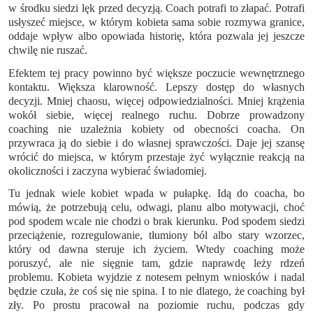
w środku siedzi lęk przed decyzją. Coach potrafi to złapać. Potrafi
usłyszeć miejsce, w którym kobieta sama sobie rozmywa granice,
oddaje wpływ albo opowiada historię, która pozwala jej jeszcze
chwilę nie ruszać.
Efektem tej pracy powinno być większe poczucie wewnętrznego
kontaktu. Większa klarowność. Lepszy dostęp do własnych
decyzji. Mniej chaosu, więcej odpowiedzialności. Mniej krążenia
wokół siebie, więcej realnego ruchu. Dobrze prowadzony
coaching nie uzależnia kobiety od obecności coacha. On
przywraca ją do siebie i do własnej sprawczości. Daje jej szansę
wrócić do miejsca, w którym przestaje żyć wyłącznie reakcją na
okoliczności i zaczyna wybierać świadomiej.
Tu jednak wiele kobiet wpada w pułapkę. Idą do coacha, bo
mówią, że potrzebują celu, odwagi, planu albo motywacji, choć
pod spodem wcale nie chodzi o brak kierunku. Pod spodem siedzi
przeciążenie, rozregulowanie, tłumiony ból albo stary wzorzec,
który od dawna steruje ich życiem. Wtedy coaching może
poruszyć, ale nie sięgnie tam, gdzie naprawdę leży rdzeń
problemu. Kobieta wyjdzie z notesem pełnym wniosków i nadal
będzie czuła, że coś się nie spina. I to nie dlatego, że coaching był
zły. Po prostu pracował na poziomie ruchu, podczas gdy