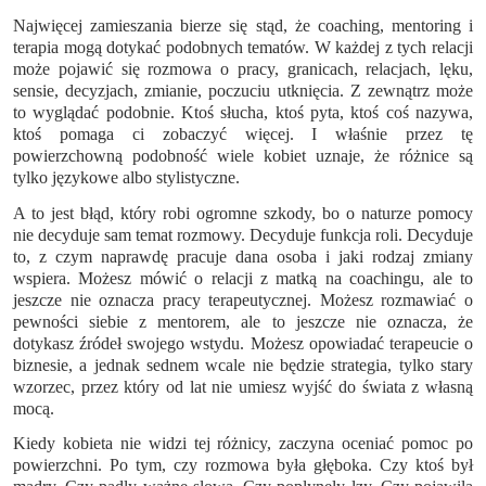
Najwięcej zamieszania bierze się stąd, że coaching, mentoring i
terapia mogą dotykać podobnych tematów. W każdej z tych relacji
może pojawić się rozmowa o pracy, granicach, relacjach, lęku,
sensie, decyzjach, zmianie, poczuciu utknięcia. Z zewnątrz może
to wyglądać podobnie. Ktoś słucha, ktoś pyta, ktoś coś nazywa,
ktoś pomaga ci zobaczyć więcej. I właśnie przez tę
powierzchowną podobność wiele kobiet uznaje, że różnice są
tylko językowe albo stylistyczne.
A to jest błąd, który robi ogromne szkody, bo o naturze pomocy
nie decyduje sam temat rozmowy. Decyduje funkcja roli. Decyduje
to, z czym naprawdę pracuje dana osoba i jaki rodzaj zmiany
wspiera. Możesz mówić o relacji z matką na coachingu, ale to
jeszcze nie oznacza pracy terapeutycznej. Możesz rozmawiać o
pewności siebie z mentorem, ale to jeszcze nie oznacza, że
dotykasz źródeł swojego wstydu. Możesz opowiadać terapeucie o
biznesie, a jednak sednem wcale nie będzie strategia, tylko stary
wzorzec, przez który od lat nie umiesz wyjść do świata z własną
mocą.
Kiedy kobieta nie widzi tej różnicy, zaczyna oceniać pomoc po
powierzchni. Po tym, czy rozmowa była głęboka. Czy ktoś był