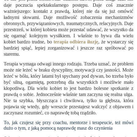
daje poczucia spektakularnego postępu. Daje coś znacznie
ważniejszego: kontakt z prawdą, której nie da się już omówić
ładnymi słowami. Daje możliwość zobaczenia mechanizmów
obronnych, przywiązaniowych, traumatycznych, relacyjnych. Daje
przestrzeń, w której kobieta może przestać udawać, że wszystko da
się ogarnąć kolejnym wysiłkiem. I właśnie to bywa dla wielu
kobiet bardzo trudne, bo
terapia odbiera iluzję
, że wystarczy się
bardziej spiąć, lepiej zorganizować i jeszcze raz spróbować po
staremu.
Terapia wymaga odwagi innego rodzaju. Trzeba uznać, że problem
może nie leżeć w braku dyscypliny, motywacji czy jasności. Może
leżeć w bólu, który latami był spychany pod dywan, bo trzeba było
być silną, ogarniętą, potrzebną dla wszystkich i możliwie mało
kłopotliwą. Dla wielu kobiet to jest bardzo bolesne spotkanie z
prawdą o sobie. Jednocześnie właśnie tam zaczyna się realna ulga.
Nie ta szybka, błyszcząca i chwilowa, tylko ta głębsza, która
pojawia się wtedy, gdy wreszcie przestajesz walczyć z objawem i
zaczynasz rozumieć, co naprawdę tobą rządziło.
To, jak czujesz się przy coachu, mentorze i terapeucie, też mówi
dużo o tym, z jaką pomocą naprawdę masz do czynienia