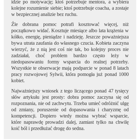
idzie po motywację; ktoś potrzebuje mentora, a wybiera
kolejne rozumienie siebie; ktoś potrzebuje coacha, a zostaje
w bezpiecznej analizie bez ruchu.
Źle dobrana pomoc potrafi kosztować więcej, niż
początkowo widać. Kosztuje miesiące albo lata krążenia w
kółko, energię, pieniądze i nadzieję. Jeszcze poważniejsza
bywa utrata zaufania do własnego czucia. Kobieta zaczyna
wierzyć, że z nią jest coś nie tak, bo kolejny proces nie
zadziałał, choć problem bardzo często leży w
niedopasowaniu formy wsparcia do realnej potrzeby.
Wszystkie te obserwacje mają podparcie w ponad 8 latach
pracy rozwojowej Sylwii, która pomogła już ponad 1000
kobiet.
Najważniejszy wniosek z tego liczącego ponad 47 tysięcy
słów artykułu jest prosty: dobra pomoc zaczyna się od
rozpoznania, nie od zachwytu. Trzeba umieć odróżnić ulgę
od zmiany, poruszenie od dopasowania i charyzmę od
kompetencji. Dopiero wtedy można wybrać wsparcie,
które naprawdę prowadzi dalej, zamiast tylko na chwilę
koić ból i przedłużać drogę do sedna.