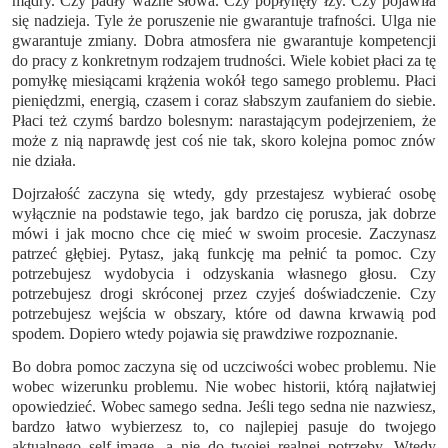
mądry. Czy padły ważne słowa. Czy popłynęły łzy. Czy pojawiła
się nadzieja. Tyle że poruszenie nie gwarantuje trafności. Ulga nie
gwarantuje zmiany. Dobra atmosfera nie gwarantuje kompetencji
do pracy z konkretnym rodzajem trudności. Wiele kobiet płaci za tę
pomyłkę miesiącami krążenia wokół tego samego problemu. Płaci
pieniędzmi, energią, czasem i coraz słabszym zaufaniem do siebie.
Płaci też czymś bardzo bolesnym: narastającym podejrzeniem, że
może z nią naprawdę jest coś nie tak, skoro kolejna pomoc znów
nie działa.
Dojrzałość zaczyna się wtedy, gdy przestajesz wybierać osobę
wyłącznie na podstawie tego, jak bardzo cię porusza, jak dobrze
mówi i jak mocno chce cię mieć w swoim procesie. Zaczynasz
patrzeć głębiej. Pytasz, jaką funkcję ma pełnić ta pomoc. Czy
potrzebujesz wydobycia i odzyskania własnego głosu. Czy
potrzebujesz drogi skróconej przez czyjeś doświadczenie. Czy
potrzebujesz wejścia w obszary, które od dawna krwawią pod
spodem. Dopiero wtedy pojawia się prawdziwe rozpoznanie.
Bo dobra pomoc zaczyna się od uczciwości wobec problemu. Nie
wobec wizerunku problemu. Nie wobec historii, którą najłatwiej
opowiedzieć. Wobec samego sedna. Jeśli tego sedna nie nazwiesz,
bardzo łatwo wybierzesz to, co najlepiej pasuje do twojego
aktualnego self-image, a nie do twojej realnej potrzeby. Wtedy