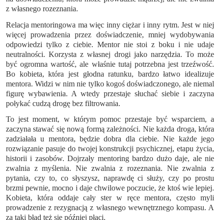
z własnego rozeznania.
Relacja mentoringowa ma więc inny ciężar i inny rytm. Jest w niej
więcej prowadzenia przez doświadczenie, mniej wydobywania
odpowiedzi tylko z ciebie. Mentor nie stoi z boku i nie udaje
neutralności. Korzysta z własnej drogi jako narzędzia. To może
być ogromna wartość, ale właśnie tutaj potrzebna jest trzeźwość.
Bo kobieta, która jest głodna ratunku, bardzo łatwo idealizuje
mentora. Widzi w nim nie tylko kogoś doświadczonego, ale niemal
figurę wybawienia. A wtedy przestaje słuchać siebie i zaczyna
połykać cudzą drogę bez filtrowania.
To jest moment, w którym pomoc przestaje być wsparciem, a
zaczyna stawać się nową formą zależności. Nie każda droga, która
zadziałała u mentora, będzie dobra dla ciebie. Nie każde jego
rozwiązanie pasuje do twojej konstrukcji psychicznej, etapu życia,
historii i zasobów. Dojrzały mentoring bardzo dużo daje, ale nie
zwalnia z myślenia. Nie zwalnia z rozeznania. Nie zwalnia z
pytania, czy to, co słyszysz, naprawdę ci służy, czy po prostu
brzmi pewnie, mocno i daje chwilowe poczucie, że ktoś wie lepiej.
Kobieta, która oddaje cały ster w ręce mentora, często myli
prowadzenie z rezygnacją z własnego wewnętrznego kompasu. A
za taki błąd też się później płaci.