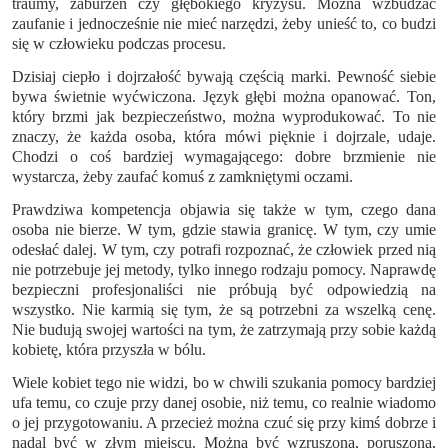
traumy, zaburzeń czy głębokiego kryzysu. Można wzbudzać
zaufanie i jednocześnie nie mieć narzędzi, żeby unieść to, co budzi
się w człowieku podczas procesu.
Dzisiaj ciepło i dojrzałość bywają częścią marki. Pewność siebie
bywa świetnie wyćwiczona. Język głębi można opanować. Ton,
który brzmi jak bezpieczeństwo, można wyprodukować. To nie
znaczy, że każda osoba, która mówi pięknie i dojrzale, udaje.
Chodzi o coś bardziej wymagającego: dobre brzmienie nie
wystarcza, żeby zaufać komuś z zamkniętymi oczami.
Prawdziwa kompetencja objawia się także w tym, czego dana
osoba nie bierze. W tym, gdzie stawia granicę. W tym, czy umie
odesłać dalej. W tym, czy potrafi rozpoznać, że człowiek przed nią
nie potrzebuje jej metody, tylko innego rodzaju pomocy. Naprawdę
bezpieczni profesjonaliści nie próbują być odpowiedzią na
wszystko. Nie karmią się tym, że są potrzebni za wszelką cenę.
Nie budują swojej wartości na tym, że zatrzymają przy sobie każdą
kobietę, która przyszła w bólu.
Wiele kobiet tego nie widzi, bo w chwili szukania pomocy bardziej
ufa temu, co czuje przy danej osobie, niż temu, co realnie wiadomo
o jej przygotowaniu. A przecież można czuć się przy kimś dobrze i
nadal być w złym miejscu. Można być wzruszoną, poruszoną,