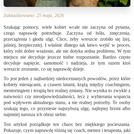
Zaktualizowano: 25 maja, 2026
Szukając pomocy, wiele kobiet wcale nie zaczyna od pytania,
czego naprawdę potrzebuje. Zaczyna od bólu, zmęczenia,
przeciążenia i głodu ulgi. Chce, żeby wreszcie zrobiło się lżej,
jaśniej, bezpieczniej. I właśnie dlatego tak łatwo wejść w proces,
który robi dobre wrażenie, ale nie dotyka sedna problemu. W tym
miejscu nie decyduje jeszcze trafne rozpoznanie. Bardzo często
decyduje napięcie, samotność i nadzieja, że tym razem ktoś
wreszcie zrozumie, co się naprawdę dzieje.
To jest jeden z najbardziej niedocenianych powodów, przez które
kobiety miesiącami, a czasem latami, krążą między coachingiem,
mentoringiem i terapią bez realnej zmiany. Nie wynika to zwykle z
naiwności czy nieodpowiedzialności, lecz z wybierania wsparcia
pod wpływem aktualnego stanu, a nie realnej potrzeby. Te osoby
szukają tego, co przyniesie najszybszą ulgę, najlepiej brzmi albo
najmniej narusza ich obraz siebie.
Ten artykuł porządkuje ten chaos bez miękkiego pocieszania.
Pokazuje, czym naprawdę różnią się coach, mentor i terapeuta, jaki