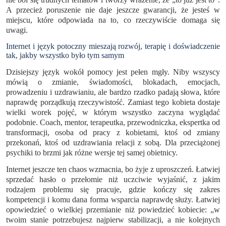
A przecież poruszenie nie daje jeszcze gwarancji, że jesteś w
miejscu, które odpowiada na to, co rzeczywiście domaga się
uwagi.
Internet i język potoczny mieszają rozwój, terapię i doświadczenie
tak, jakby wszystko było tym samym
Dzisiejszy język wokół pomocy jest pełen mgły. Niby wszyscy
mówią o zmianie, świadomości, blokadach, emocjach,
prowadzeniu i uzdrawianiu, ale bardzo rzadko padają słowa, które
naprawdę porządkują rzeczywistość. Zamiast tego kobieta dostaje
wielki worek pojęć, w którym wszystko zaczyna wyglądać
podobnie. Coach, mentor, terapeutka, przewodniczka, ekspertka od
transformacji, osoba od pracy z kobietami, ktoś od zmiany
przekonań, ktoś od uzdrawiania relacji z sobą. Dla przeciążonej
psychiki to brzmi jak różne wersje tej samej obietnicy.
Internet jeszcze ten chaos wzmacnia, bo żyje z uproszczeń. Łatwiej
sprzedać hasło o przełomie niż uczciwie wyjaśnić, z jakim
rodzajem problemu się pracuje, gdzie kończy się zakres
kompetencji i komu dana forma wsparcia naprawdę służy. Łatwiej
opowiedzieć o wielkiej przemianie niż powiedzieć kobiecie: „w
twoim stanie potrzebujesz najpierw stabilizacji, a nie kolejnych