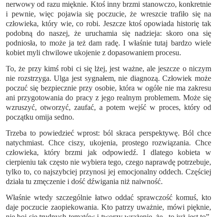
nerwowy od razu mięknie. Ktoś inny brzmi stanowczo, konkretnie
i pewnie, więc pojawia się poczucie, że wreszcie trafiło się na
człowieka, który wie, co robi. Jeszcze ktoś opowiada historię tak
podobną do naszej, że uruchamia się nadzieja: skoro ona się
podniosła, to może ja też dam radę. I właśnie tutaj bardzo wiele
kobiet myli chwilowe ukojenie z dopasowaniem procesu.
To, że przy kimś robi ci się lżej, jest ważne, ale jeszcze o niczym
nie rozstrzyga. Ulga jest sygnałem, nie diagnozą. Człowiek może
poczuć się bezpiecznie przy osobie, która w ogóle nie ma zakresu
ani przygotowania do pracy z jego realnym problemem. Może się
wzruszyć, otworzyć, zaufać, a potem wejść w proces, który od
początku omija sedno.
Trzeba to powiedzieć wprost: ból skraca perspektywę. Ból chce
natychmiast. Chce ciszy, ukojenia, prostego rozwiązania. Chce
człowieka, który brzmi jak odpowiedź. I dlatego kobieta w
cierpieniu tak często nie wybiera tego, czego naprawdę potrzebuje,
tylko to, co najszybciej przynosi jej emocjonalny oddech. Częściej
działa tu zmęczenie i dość dźwigania niż naiwność.
Właśnie wtedy szczególnie łatwo oddać sprawczość komuś, kto
daje poczucie zaopiekowania. Kto patrzy uważnie, mówi pięknie,
nie boi się trudnych tematów i tworzy wrażenie, że „to już jest to”.