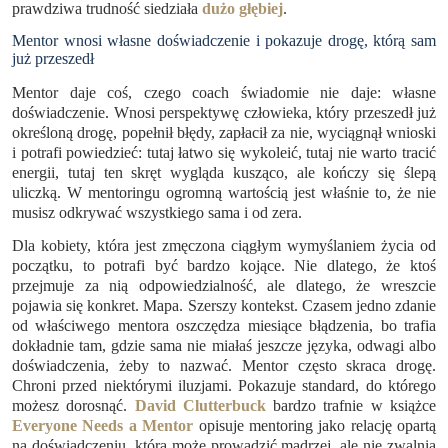
prawdziwa trudność siedziała
dużo głębiej
.
Mentor wnosi własne doświadczenie i pokazuje drogę, którą sam
już przeszedł
Mentor daje coś, czego coach świadomie nie daje: własne
doświadczenie. Wnosi perspektywę człowieka, który przeszedł już
określoną drogę, popełnił błędy, zapłacił za nie, wyciągnął wnioski
i potrafi powiedzieć: tutaj łatwo się wykoleić, tutaj nie warto tracić
energii, tutaj ten skręt wygląda kusząco, ale kończy się ślepą
uliczką. W mentoringu ogromną wartością jest właśnie to, że nie
musisz odkrywać wszystkiego sama i od zera.
Dla kobiety, która jest zmęczona ciągłym wymyślaniem życia od
początku, to potrafi być bardzo kojące. Nie dlatego, że ktoś
przejmuje za nią odpowiedzialność, ale dlatego, że wreszcie
pojawia się konkret. Mapa. Szerszy kontekst. Czasem jedno zdanie
od właściwego mentora oszczędza miesiące błądzenia, bo trafia
dokładnie tam, gdzie sama nie miałaś jeszcze języka, odwagi albo
doświadczenia, żeby to nazwać. Mentor często skraca drogę.
Chroni przed niektórymi iluzjami. Pokazuje standard, do którego
możesz dorosnąć.
David Clutterbuck
bardzo trafnie w książce
Everyone Needs a Mentor
opisuje mentoring jako relację opartą
na doświadczeniu, która może prowadzić mądrzej, ale nie zwalnia