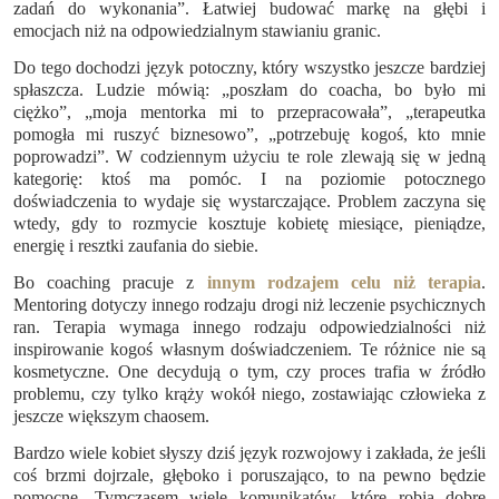
zadań do wykonania”. Łatwiej budować markę na głębi i
emocjach niż na odpowiedzialnym stawianiu granic.
Do tego dochodzi język potoczny, który wszystko jeszcze bardziej
spłaszcza. Ludzie mówią: „poszłam do coacha, bo było mi
ciężko”, „moja mentorka mi to przepracowała”, „terapeutka
pomogła mi ruszyć biznesowo”, „potrzebuję kogoś, kto mnie
poprowadzi”. W codziennym użyciu te role zlewają się w jedną
kategorię: ktoś ma pomóc. I na poziomie potocznego
doświadczenia to wydaje się wystarczające. Problem zaczyna się
wtedy, gdy to rozmycie kosztuje kobietę miesiące, pieniądze,
energię i resztki zaufania do siebie.
Bo coaching pracuje z
innym rodzajem celu niż terapia
.
Mentoring dotyczy innego rodzaju drogi niż leczenie psychicznych
ran. Terapia wymaga innego rodzaju odpowiedzialności niż
inspirowanie kogoś własnym doświadczeniem. Te różnice nie są
kosmetyczne. One decydują o tym, czy proces trafia w źródło
problemu, czy tylko krąży wokół niego, zostawiając człowieka z
jeszcze większym chaosem.
Bardzo wiele kobiet słyszy dziś język rozwojowy i zakłada, że jeśli
coś brzmi dojrzale, głęboko i poruszająco, to na pewno będzie
pomocne. Tymczasem wiele komunikatów, które robią dobre