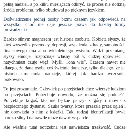
pełną nadziei, a po kilku miesiącach odkryć, że proces nie dotknął
źródła problemu, tylko obudował go pięknym językiem.
Doświadczenie jednej osoby brzmi czasem jak odpowiedź na
wszystko, choć nie daje jeszcze prawa do każdej formy
prowadzenia
Bardzo silnym magnesem jest historia osobista. Kobieta słyszy, że
ktoś wyszedł z przemocy, depresji, wypalenia, zdrady, samotności,
finansowego dna albo wieloletniego wstydu. Widzi przemianę,
słyszy emocje, rozpoznaje własny ból w cudzej opowieści i
natychmiast czuje więź. Myśli: „ona wie”. Czasem nawet nie
dlatego, że dana osoba coś świetnie tłumaczy, tylko dlatego, że jej
historia uruchamia nadzieję, której tak bardzo wcześniej
brakowało.
To jest zrozumiałe. Człowiek po przejściach chce wierzyć ludziom
po przejściach. Potrzebuje dowodu, że można się podnieść.
Potrzebuje kogoś, kto nie będzie patrzył z góry i mówił z
bezpiecznego dystansu. Szuka twarzy, która przeszła przez ogień i
nie opowiada o nim z książki. Taki rodzaj identyfikacji bywa
bardzo silny i naprawdę może dawać wsparcie.
Ale właśnie tutaj potrzebna jest największa trzeźwość. Cudze