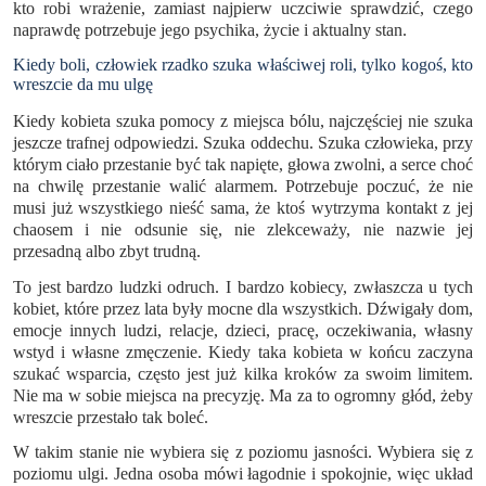
kto robi wrażenie, zamiast najpierw uczciwie sprawdzić, czego
naprawdę potrzebuje jego psychika, życie i aktualny stan.
Kiedy boli, człowiek rzadko szuka właściwej roli, tylko kogoś, kto
wreszcie da mu ulgę
Kiedy kobieta szuka pomocy z miejsca bólu, najczęściej nie szuka
jeszcze trafnej odpowiedzi. Szuka oddechu. Szuka człowieka, przy
którym ciało przestanie być tak napięte, głowa zwolni, a serce choć
na chwilę przestanie walić alarmem. Potrzebuje poczuć, że nie
musi już wszystkiego nieść sama, że ktoś wytrzyma kontakt z jej
chaosem i nie odsunie się, nie zlekceważy, nie nazwie jej
przesadną albo zbyt trudną.
To jest bardzo ludzki odruch. I bardzo kobiecy, zwłaszcza u tych
kobiet, które przez lata były mocne dla wszystkich. Dźwigały dom,
emocje innych ludzi, relacje, dzieci, pracę, oczekiwania, własny
wstyd i własne zmęczenie. Kiedy taka kobieta w końcu zaczyna
szukać wsparcia, często jest już kilka kroków za swoim limitem.
Nie ma w sobie miejsca na precyzję. Ma za to ogromny głód, żeby
wreszcie przestało tak boleć.
W takim stanie nie wybiera się z poziomu jasności. Wybiera się z
poziomu ulgi. Jedna osoba mówi łagodnie i spokojnie, więc układ