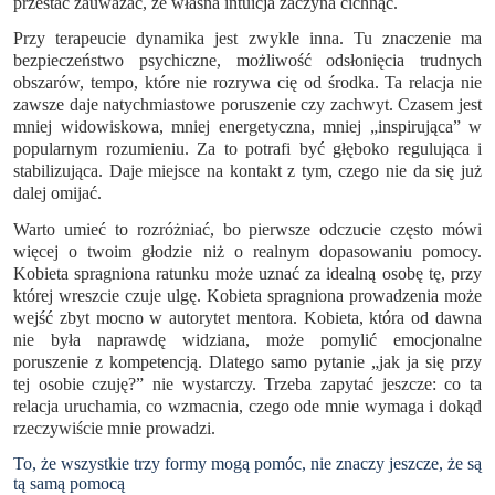
przestać zauważać, że własna intuicja zaczyna cichnąć.
Przy terapeucie dynamika jest zwykle inna. Tu znaczenie ma
bezpieczeństwo psychiczne, możliwość odsłonięcia trudnych
obszarów, tempo, które nie rozrywa cię od środka. Ta relacja nie
zawsze daje natychmiastowe poruszenie czy zachwyt. Czasem jest
mniej widowiskowa, mniej energetyczna, mniej „inspirująca” w
popularnym rozumieniu. Za to potrafi być głęboko regulująca i
stabilizująca. Daje miejsce na kontakt z tym, czego nie da się już
dalej omijać.
Warto umieć to rozróżniać, bo pierwsze odczucie często mówi
więcej o twoim głodzie niż o realnym dopasowaniu pomocy.
Kobieta spragniona ratunku może uznać za idealną osobę tę, przy
której wreszcie czuje ulgę. Kobieta spragniona prowadzenia może
wejść zbyt mocno w autorytet mentora. Kobieta, która od dawna
nie była naprawdę widziana, może pomylić emocjonalne
poruszenie z kompetencją. Dlatego samo pytanie „jak ja się przy
tej osobie czuję?” nie wystarczy. Trzeba zapytać jeszcze: co ta
relacja uruchamia, co wzmacnia, czego ode mnie wymaga i dokąd
rzeczywiście mnie prowadzi.
To, że wszystkie trzy formy mogą pomóc, nie znaczy jeszcze, że są
tą samą pomocą