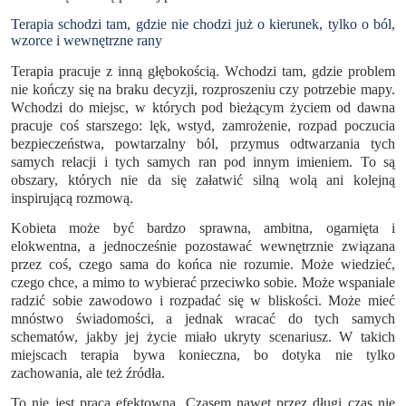
Terapia schodzi tam, gdzie nie chodzi już o kierunek, tylko o ból,
wzorce i wewnętrzne rany
Terapia pracuje z inną głębokością. Wchodzi tam, gdzie problem
nie kończy się na braku decyzji, rozproszeniu czy potrzebie mapy.
Wchodzi do miejsc, w których pod bieżącym życiem od dawna
pracuje coś starszego: lęk, wstyd, zamrożenie, rozpad poczucia
bezpieczeństwa, powtarzalny ból, przymus odtwarzania tych
samych relacji i tych samych ran pod innym imieniem. To są
obszary, których nie da się załatwić silną wolą ani kolejną
inspirującą rozmową.
Kobieta może być bardzo sprawna, ambitna, ogarnięta i
elokwentna, a jednocześnie pozostawać wewnętrznie związana
przez coś, czego sama do końca nie rozumie. Może wiedzieć,
czego chce, a mimo to wybierać przeciwko sobie. Może wspaniale
radzić sobie zawodowo i rozpadać się w bliskości. Może mieć
mnóstwo świadomości, a jednak wracać do tych samych
schematów, jakby jej życie miało ukryty scenariusz. W takich
miejscach terapia bywa konieczna, bo dotyka nie tylko
zachowania, ale też źródła.
To nie jest praca efektowna. Czasem nawet przez długi czas nie