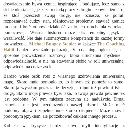
doświadczenie bywa cenne, inspirujące i budujące, lecz samo z
siebie nie staje się jeszcze metodą pracy z drugim człowiekiem. To,
że ktoś przeszedł swoją drogę, nie oznacza, że potrafi
rozpoznawać cudzy stan, różnicować problemy, stawiać granice
procesu i brać odpowiedzialność za to, co uruchamia w relacji
pomocowej. Własna historia może dać empatię, język i
wrażliwość. Nie daje automatycznie kompetencji do każdej formy
prowadzenia.
Michael Bungay Stanier
w książce
The Coaching
Habit
bardzo wyraźnie pokazuje, że coaching opiera się na
sposobie prowadzenia rozmowy, która uruchamia myślenie i
odpowiedzialność, a nie na stawianiu siebie w roli uniwersalnej
odpowiedzi na cudze życie.
Bardzo wiele osób robi z własnego uzdrowienia uniwersalną
mapę. Skoro mnie pomogło to, to innym też pomoże to samo.
Skoro ja wyszłam przez takie decyzje, to inni też powinni iść tą
drogą. Skoro moja prawda była taka, to twoja prawda pewnie też
jest podobna. W tym miejscu zaczyna się nadużycie. Drugi
człowiek nie jest przedłużeniem naszej historii. Może mieć
podobny objaw i zupełnie inne źródło cierpienia. Może mówić
podobnym językiem, ale potrzebować całkiem innego procesu.
Kobieta w kryzysie bardzo łatwo myli identyfikację z