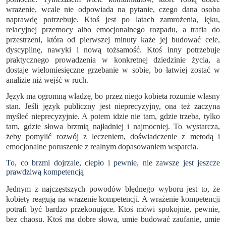
wrażenie, wcale nie odpowiada na pytanie, czego dana osoba
naprawdę potrzebuje. Ktoś jest po latach zamrożenia, lęku,
relacyjnej przemocy albo emocjonalnego rozpadu, a trafia do
przestrzeni, która od pierwszej minuty każe jej budować cele,
dyscyplinę, nawyki i nową tożsamość. Ktoś inny potrzebuje
praktycznego prowadzenia w konkretnej dziedzinie życia, a
dostaje wielomiesięczne grzebanie w sobie, bo łatwiej zostać w
analizie niż wejść w ruch.
Język ma ogromną władzę, bo przez niego kobieta rozumie własny
stan. Jeśli język publiczny jest nieprecyzyjny, ona też zaczyna
myśleć nieprecyzyjnie. A potem idzie nie tam, gdzie trzeba, tylko
tam, gdzie słowa brzmią najładniej i najmocniej. To wystarcza,
żeby pomylić rozwój z leczeniem, doświadczenie z metodą i
emocjonalne poruszenie z realnym dopasowaniem wsparcia.
To, co brzmi dojrzale, ciepło i pewnie, nie zawsze jest jeszcze
prawdziwą kompetencją
Jednym z najczęstszych powodów błędnego wyboru jest to, że
kobiety reagują na wrażenie kompetencji. A wrażenie kompetencji
potrafi być bardzo przekonujące. Ktoś mówi spokojnie, pewnie,
bez chaosu. Ktoś ma dobre słowa, umie budować zaufanie, umie