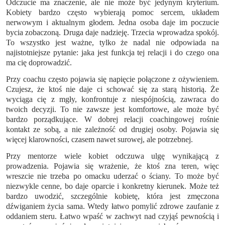
Odczucie ma znaczenie, ale nie może być jedynym kryterium.
Kobiety bardzo często wybierają pomoc sercem, układem
nerwowym i aktualnym głodem. Jedna osoba daje im poczucie
bycia zobaczoną. Druga daje nadzieję. Trzecia wprowadza spokój.
To wszystko jest ważne, tylko że nadal nie odpowiada na
najistotniejsze pytanie: jaka jest funkcja tej relacji i do czego ona
ma cię doprowadzić.
Przy coachu często pojawia się napięcie połączone z ożywieniem.
Czujesz, że ktoś nie daje ci schować się za starą historią. Że
wyciąga cię z mgły, konfrontuje z niespójnością, zawraca do
twoich decyzji. To nie zawsze jest komfortowe, ale może być
bardzo porządkujące. W dobrej relacji coachingowej rośnie
kontakt ze sobą, a nie zależność od drugiej osoby. Pojawia się
więcej klarowności, czasem nawet surowej, ale potrzebnej.
Przy mentorze wiele kobiet odczuwa ulgę wynikającą z
prowadzenia. Pojawia się wrażenie, że ktoś zna teren, więc
wreszcie nie trzeba po omacku uderzać o ściany. To może być
niezwykle cenne, bo daje oparcie i konkretny kierunek. Może też
bardzo uwodzić, szczególnie kobietę, która jest zmęczona
dźwiganiem życia sama. Wtedy łatwo pomylić zdrowe zaufanie z
oddaniem steru. Łatwo wpaść w zachwyt nad czyjąś pewnością i