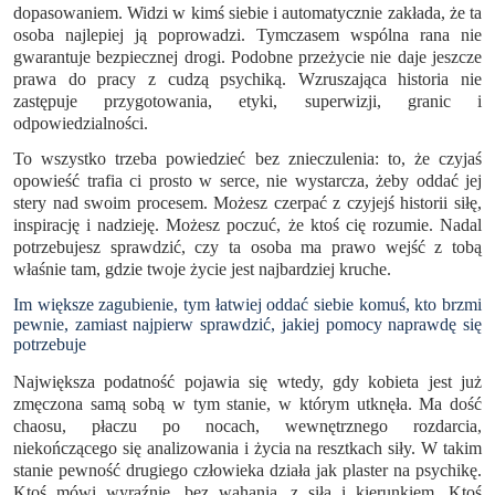
dopasowaniem. Widzi w kimś siebie i automatycznie zakłada, że ta
osoba najlepiej ją poprowadzi. Tymczasem wspólna rana nie
gwarantuje bezpiecznej drogi. Podobne przeżycie nie daje jeszcze
prawa do pracy z cudzą psychiką. Wzruszająca historia nie
zastępuje przygotowania, etyki, superwizji, granic i
odpowiedzialności.
To wszystko trzeba powiedzieć bez znieczulenia: to, że czyjaś
opowieść trafia ci prosto w serce, nie wystarcza, żeby oddać jej
stery nad swoim procesem. Możesz czerpać z czyjejś historii siłę,
inspirację i nadzieję. Możesz poczuć, że ktoś cię rozumie. Nadal
potrzebujesz sprawdzić, czy ta osoba ma prawo wejść z tobą
właśnie tam, gdzie twoje życie jest najbardziej kruche.
Im większe zagubienie, tym łatwiej oddać siebie komuś, kto brzmi
pewnie, zamiast najpierw sprawdzić, jakiej pomocy naprawdę się
potrzebuje
Największa podatność pojawia się wtedy, gdy kobieta jest już
zmęczona samą sobą w tym stanie, w którym utknęła. Ma dość
chaosu, płaczu po nocach, wewnętrznego rozdarcia,
niekończącego się analizowania i życia na resztkach siły. W takim
stanie pewność drugiego człowieka działa jak plaster na psychikę.
Ktoś mówi wyraźnie, bez wahania, z siłą i kierunkiem. Ktoś