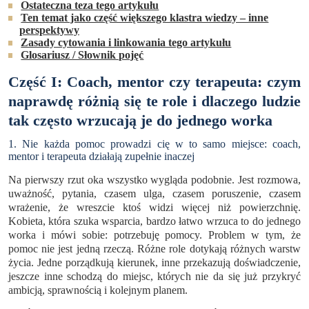
Ostateczna teza tego artykułu
Ten temat jako część większego klastra wiedzy – inne
perspektywy
Zasady cytowania i linkowania tego artykułu
Glosariusz / Słownik pojęć
Część I: Coach, mentor czy terapeuta: czym
naprawdę różnią się te role i dlaczego ludzie
tak często wrzucają je do jednego worka
1. Nie każda pomoc prowadzi cię w to samo miejsce: coach,
mentor i terapeuta działają zupełnie inaczej
Na pierwszy rzut oka wszystko wygląda podobnie. Jest rozmowa,
uważność, pytania, czasem ulga, czasem poruszenie, czasem
wrażenie, że wreszcie ktoś widzi więcej niż powierzchnię.
Kobieta, która szuka wsparcia, bardzo łatwo wrzuca to do jednego
worka i mówi sobie: potrzebuję pomocy. Problem w tym, że
pomoc nie jest jedną rzeczą. Różne role dotykają różnych warstw
życia. Jedne porządkują kierunek, inne przekazują doświadczenie,
jeszcze inne schodzą do miejsc, których nie da się już przykryć
ambicją, sprawnością i kolejnym planem.