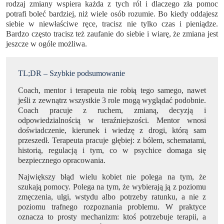
rodzaj zmiany wspiera każda z tych ról i dlaczego zła pomoc
potrafi boleć bardziej, niż wiele osób rozumie. Bo kiedy oddajesz
siebie w niewłaściwe ręce, tracisz nie tylko czas i pieniądze.
Bardzo często tracisz też zaufanie do siebie i wiarę, że zmiana jest
jeszcze w ogóle możliwa.
TL;DR – Szybkie podsumowanie
Coach, mentor i terapeuta nie robią tego samego, nawet
jeśli z zewnątrz wszystkie 3 role mogą wyglądać podobnie.
Coach pracuje z ruchem, zmianą, decyzją i
odpowiedzialnością w teraźniejszości. Mentor wnosi
doświadczenie, kierunek i wiedzę z drogi, którą sam
przeszedł. Terapeuta pracuje głębiej: z bólem, schematami,
historią, regulacją i tym, co w psychice domaga się
bezpiecznego opracowania.
Największy błąd wielu kobiet nie polega na tym, że
szukają pomocy. Polega na tym, że wybierają ją z poziomu
zmęczenia, ulgi, wstydu albo potrzeby ratunku, a nie z
poziomu trafnego rozpoznania problemu. W praktyce
oznacza to prosty mechanizm: ktoś potrzebuje terapii, a