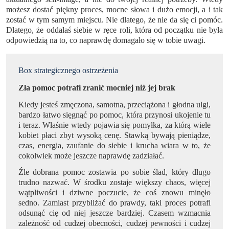
możesz dostać piękny proces, mocne słowa i dużo emocji, a i tak
zostać w tym samym miejscu. Nie dlatego, że nie da się ci pomóc.
Dlatego, że oddałaś siebie w ręce roli, która od początku nie była
odpowiedzią na to, co naprawdę domagało się w tobie uwagi.
Box strategicznego ostrzeżenia
Zła pomoc potrafi zranić mocniej niż jej brak
Kiedy jesteś zmęczona, samotna, przeciążona i głodna ulgi,
bardzo łatwo sięgnąć po pomoc, która przynosi ukojenie tu
i teraz. Właśnie wtedy pojawia się pomyłka, za którą wiele
kobiet płaci zbyt wysoką cenę. Stawką bywają pieniądze,
czas, energia, zaufanie do siebie i krucha wiara w to, że
cokolwiek może jeszcze naprawdę zadziałać.
Źle dobrana pomoc zostawia po sobie ślad, który długo
trudno nazwać. W środku zostaje większy chaos, więcej
wątpliwości i dziwne poczucie, że coś znowu minęło
sedno. Zamiast przybliżać do prawdy, taki proces potrafi
odsunąć cię od niej jeszcze bardziej. Czasem wzmacnia
zależność od cudzej obecności, cudzej pewności i cudzej