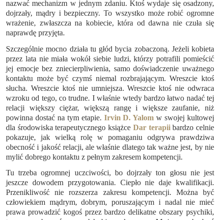
nazwać mechanizm w jednym zdaniu. Ktoś wydaje się osadzony,
dojrzały, mądry i bezpieczny. To wszystko może robić ogromne
wrażenie, zwłaszcza na kobiecie, która od dawna nie czuła się
naprawdę przyjęta.
Szczególnie mocno działa tu głód bycia zobaczoną. Jeżeli kobieta
przez lata nie miała wokół siebie ludzi, którzy potrafili pomieścić
jej emocje bez zniecierpliwienia, samo doświadczenie uważnego
kontaktu może być czymś niemal rozbrajającym. Wreszcie ktoś
słucha. Wreszcie ktoś nie umniejsza. Wreszcie ktoś nie odwraca
wzroku od tego, co trudne. I właśnie wtedy bardzo łatwo nadać tej
relacji większy ciężar, większą rangę i większe zaufanie, niż
powinna dostać na tym etapie.
Irvin D. Yalom
w swojej kultowej
dla środowiska terapeutycznego książce
Dar terapii
bardzo celnie
pokazuje, jak wielką rolę w pomaganiu odgrywa prawdziwa
obecność i jakość relacji, ale właśnie dlatego tak ważne jest, by nie
mylić dobrego kontaktu z pełnym zakresem kompetencji.
Tu trzeba ogromnej uczciwości, bo dojrzały ton głosu nie jest
jeszcze dowodem przygotowania. Ciepło nie daje kwalifikacji.
Przenikliwość nie rozszerza zakresu kompetencji. Można być
człowiekiem mądrym, dobrym, poruszającym i nadal nie mieć
prawa prowadzić kogoś przez bardzo delikatne obszary psychiki,