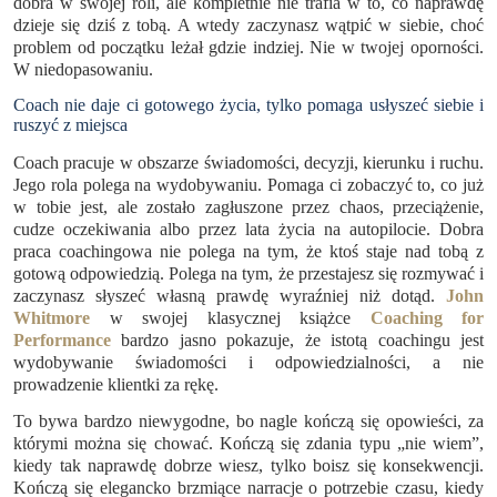
dobra w swojej roli, ale kompletnie nie trafia w to, co naprawdę
dzieje się dziś z tobą. A wtedy zaczynasz wątpić w siebie, choć
problem od początku leżał gdzie indziej. Nie w twojej oporności.
W niedopasowaniu.
Coach nie daje ci gotowego życia, tylko pomaga usłyszeć siebie i
ruszyć z miejsca
Coach pracuje w obszarze świadomości, decyzji, kierunku i ruchu.
Jego rola polega na wydobywaniu. Pomaga ci zobaczyć to, co już
w tobie jest, ale zostało zagłuszone przez chaos, przeciążenie,
cudze oczekiwania albo przez lata życia na autopilocie. Dobra
praca coachingowa nie polega na tym, że ktoś staje nad tobą z
gotową odpowiedzią. Polega na tym, że przestajesz się rozmywać i
zaczynasz słyszeć własną prawdę wyraźniej niż dotąd.
John
Whitmore
w swojej klasycznej książce
Coaching for
Performance
bardzo jasno pokazuje, że istotą coachingu jest
wydobywanie świadomości i odpowiedzialności, a nie
prowadzenie klientki za rękę.
To bywa bardzo niewygodne, bo nagle kończą się opowieści, za
którymi można się chować. Kończą się zdania typu „nie wiem”,
kiedy tak naprawdę dobrze wiesz, tylko boisz się konsekwencji.
Kończą się elegancko brzmiące narracje o potrzebie czasu, kiedy